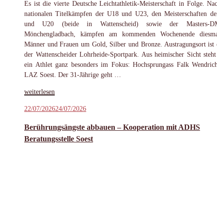
Es ist die vierte Deutsche Leichtathletik-Meisterschaft in Folge. Na
nationalen Titelkämpfen der U18 und U23, den Meisterschaften d
und U20 (beide in Wattenscheid) sowie der Masters-
Mönchengladbach, kämpfen am kommenden Wochenende diesma
Männer und Frauen um Gold, Silber und Bronze. Austragungsort ist 
der Wattenscheider Lohrheide-Sportpark. Aus heimischer Sicht steht
ein Athlet ganz besonders im Fokus: Hochsprungass Falk Wendri
LAZ Soest. Der 31-Jährige geht …
„Wendrich
weiterlesen
bereit
Veröffentlicht
22/07/2026
24/07/2026
für
am
Medaillenkampf
Berührungsängste abbauen – Kooperation mit ADHS
bei
Beratungsstelle Soest
der
DM“