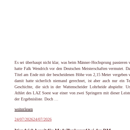
Es sei überhaupt nicht klar, was beim Männer-Hochsprung passieren 
hatte Falk Wendrich vor den Deutschen Meisterschaften vermutet. Da
Titel am Ende mit der bescheidenen Höhe von 2,15 Meter vergeben 
damit hatte sicherlich niemand gerechnet, ist aber auch nur ein Te
Geschichte, die sich in der Wattenscheider Lohrheide abspielte. U
Athlet des LAZ Soest war einer von zwei Springern mit dieser Leist
der Ergebnisliste. Doch …
„Wendrich
weiterlesen
trotz
Veröffentlicht
24/07/2026
24/07/2026
DM-
am
Silber