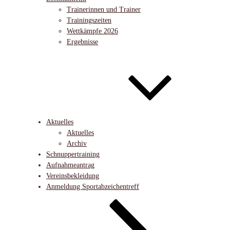
Trainerinnen und Trainer
Trainingszeiten
Wettkämpfe 2026
Ergebnisse
Aktuelles
Aktuelles
Archiv
Schnuppertraining
Aufnahmeantrag
Vereinsbekleidung
Anmeldung Sportabzeichentreff
Nach
unten
zum