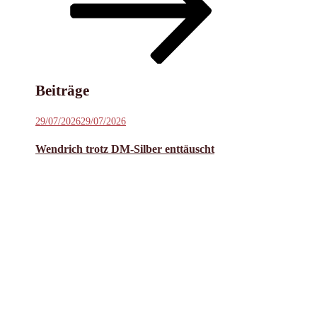
Inhalt
scrollen
Beiträge
Veröffentlicht
29/07/2026
29/07/2026
am
Wendrich trotz DM-Silber enttäuscht