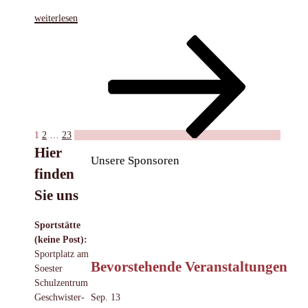
„Berührungsängste
weiterlesen
abbauen
Seitennummerierung
Seite
Seite
Seite
Nächste
–
Seite
Kooperation
der
mit
Beiträge
ADHS
Beratungsstelle
Soest“
1
2
…
23
Hier
Unsere Sponsoren
finden
Sie uns
Sportstätte
(keine Post):
Sportplatz am
Bevorstehende Veranstaltungen
Soester
Schulzentrum
Sep.
13
Geschwister-