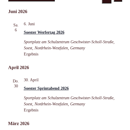
Ansic
Suche
Datum
Suche
Navig
wählen.
Juni 2026
und
Ansichten,
6. Juni
Sa.
6
Navigatio
Soester Werfertag 2026
Sportplatz am Schulzentrum
Geschwister-Scholl-Straße,
Soest, Nordrhein-Westfalen, Germany
Ergebnis
April 2026
30. April
Do.
30
Soester Sprintabend 2026
Sportplatz am Schulzentrum
Geschwister-Scholl-Straße,
Soest, Nordrhein-Westfalen, Germany
Ergebnis
März 2026