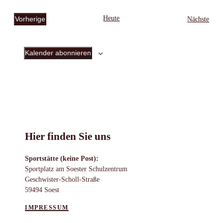
Heute
Vorherige
Vera
Nächste
Veranstaltungen
Kalender abonnieren
Hier finden Sie uns
Sportstätte (keine Post):
Sportplatz am Soester Schulzentrum
Geschwister-Scholl-Straße
59494 Soest
IMPRESSUM