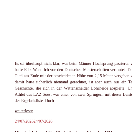
Es sei überhaupt nicht klar, was beim Männer-Hochsprung passieren 
hatte Falk Wendrich vor den Deutschen Meisterschaften vermutet. Da
Titel am Ende mit der bescheidenen Höhe von 2,15 Meter vergeben 
damit hatte sicherlich niemand gerechnet, ist aber auch nur ein Te
Geschichte, die sich in der Wattenscheider Lohrheide abspielte. U
Athlet des LAZ Soest war einer von zwei Springern mit dieser Leist
der Ergebnisliste. Doch …
„Wendrich
weiterlesen
trotz
Veröffentlicht
24/07/2026
24/07/2026
DM-
am
Silber