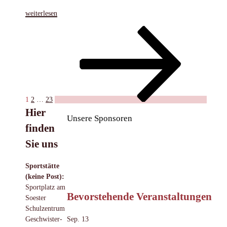
„Berührungsängste
weiterlesen
abbauen
Seitennummerierung
Seite
Seite
Seite
Nächste
–
Seite
Kooperation
der
mit
Beiträge
ADHS
Beratungsstelle
Soest“
1
2
…
23
Hier
Unsere Sponsoren
finden
Sie uns
Sportstätte
(keine Post):
Sportplatz am
Bevorstehende Veranstaltungen
Soester
Schulzentrum
Sep.
13
Geschwister-