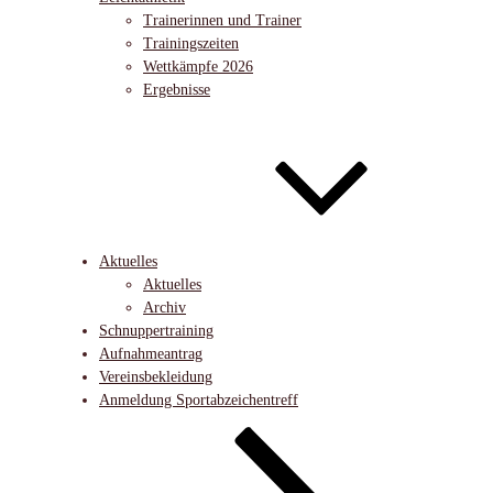
Trainerinnen und Trainer
Trainingszeiten
Wettkämpfe 2026
Ergebnisse
Aktuelles
Aktuelles
Archiv
Schnuppertraining
Aufnahmeantrag
Vereinsbekleidung
Anmeldung Sportabzeichentreff
Nach
unten
zum