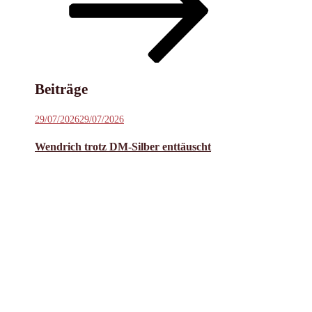
Inhalt
scrollen
Beiträge
Veröffentlicht
29/07/2026
29/07/2026
am
Wendrich trotz DM-Silber enttäuscht