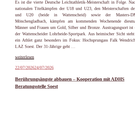
Es ist die vierte Deutsche Leichtathletik-Meisterschaft in Folge. Na
nationalen Titelkämpfen der U18 und U23, den Meisterschaften d
und U20 (beide in Wattenscheid) sowie der Masters-
Mönchengladbach, kämpfen am kommenden Wochenende diesma
Männer und Frauen um Gold, Silber und Bronze. Austragungsort ist 
der Wattenscheider Lohrheide-Sportpark. Aus heimischer Sicht steht
ein Athlet ganz besonders im Fokus: Hochsprungass Falk Wendri
LAZ Soest. Der 31-Jährige geht …
„Wendrich
weiterlesen
bereit
Veröffentlicht
22/07/2026
24/07/2026
für
am
Medaillenkampf
Berührungsängste abbauen – Kooperation mit ADHS
bei
Beratungsstelle Soest
der
DM“