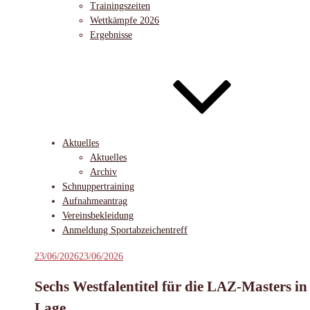
Trainingszeiten
Wettkämpfe 2026
Ergebnisse
Aktuelles
Aktuelles
Archiv
Schnuppertraining
Aufnahmeantrag
Vereinsbekleidung
Anmeldung Sportabzeichentreff
Veröffentlicht
23/06/2026
23/06/2026
am
Sechs Westfalentitel für die LAZ-Masters in
Lage