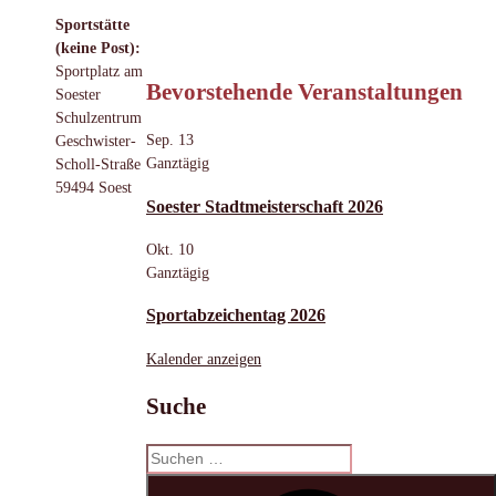
Sportstätte
(keine Post):
Sportplatz am
Bevorstehende Veranstaltungen
Soester
Schulzentrum
Sep.
13
Geschwister-
Ganztägig
Scholl-Straße
59494 Soest
Soester Stadtmeisterschaft 2026
Okt.
10
Ganztägig
Sportabzeichentag 2026
Kalender anzeigen
Suche
Suchen
nach:
S