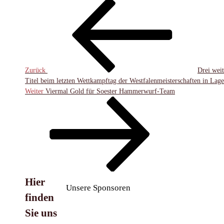
Beitragsnavigation
Vorheriger
Beitrag
Zurück
Drei weit
Titel beim letzten Wettkampftag der Westfalenmeisterschaften in Lage
Nächster
Weiter
Viermal Gold für Soester Hammerwurf-Team
Beitrag
Hier
Unsere Sponsoren
finden
Sie uns