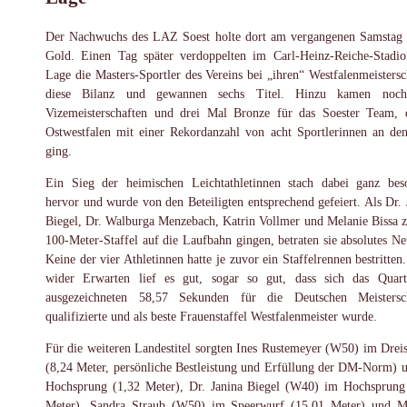
Der Nachwuchs des LAZ Soest holte dort am vergangenen Samstag
Gold. Einen Tag später verdoppelten im Carl-Heinz-Reiche-Stadi
Lage die Masters-Sportler des Vereins bei „ihren“ Westfalenmeistersc
diese Bilanz und gewannen sechs Titel. Hinzu kamen noch
Vizemeisterschaften und drei Mal Bronze für das Soester Team, 
Ostwestfalen mit einer Rekordanzahl von acht Sportlerinnen an den
ging.
Ein Sieg der heimischen Leichtathletinnen stach dabei ganz bes
hervor und wurde von den Beteiligten entsprechend gefeiert. Als Dr. 
Biegel, Dr. Walburga Menzebach, Katrin Vollmer und Melanie Bissa z
100-Meter-Staffel auf die Laufbahn gingen, betraten sie absolutes Ne
Keine der vier Athletinnen hatte je zuvor ein Staffelrennen bestritten
wider Erwarten lief es gut, sogar so gut, dass sich das Quart
ausgezeichneten 58,57 Sekunden für die Deutschen Meistersc
qualifizierte und als beste Frauenstaffel Westfalenmeister wurde.
Für die weiteren Landestitel sorgten Ines Rustemeyer (W50) im Drei
(8,24 Meter, persönliche Bestleistung und Erfüllung der DM-Norm) 
Hochsprung (1,32 Meter), Dr. Janina Biegel (W40) im Hochsprung
Meter), Sandra Straub (W50) im Speerwurf (15,01 Meter) und M