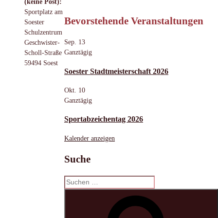
(keine Post):
Sportplatz am
Bevorstehende Veranstaltungen
Soester
Schulzentrum
Sep.
13
Geschwister-
Ganztägig
Scholl-Straße
59494 Soest
Soester Stadtmeisterschaft 2026
Okt.
10
Ganztägig
Sportabzeichentag 2026
Kalender anzeigen
Suche
Suchen
nach:
S