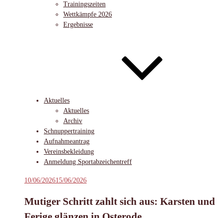
Trainingszeiten
Wettkämpfe 2026
Ergebnisse
Aktuelles
Aktuelles
Archiv
Schnuppertraining
Aufnahmeantrag
Vereinsbekleidung
Anmeldung Sportabzeichentreff
Veröffentlicht
10/06/2026
15/06/2026
am
Mutiger Schritt zahlt sich aus: Karsten und
Ferige glänzen in Osterode