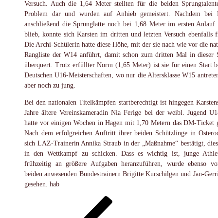
Versuch. Auch die 1,64 Meter stellten für die beiden Sprungtalent
Problem dar und wurden auf Anhieb gemeistert. Nachdem bei 
anschließend die Sprunglatte noch bei 1,68 Meter im ersten Anlauf 
blieb, konnte sich Karsten im dritten und letzten Versuch ebenfalls f
Die Archi-Schülerin hatte diese Höhe, mit der sie nach wie vor die nat
Rangliste der W14 anführt, damit schon zum dritten Mal in dieser 
überquert. Trotz erfüllter Norm (1,65 Meter) ist sie für einen Start b
Deutschen U16-Meisterschaften, wo nur die Altersklasse W15 antreten
aber noch zu jung.
Bei den nationalen Titelkämpfen startberechtigt ist hingegen Karsten
Jahre ältere Vereinskameradin Nia Ferige bei der weibl. Jugend U1
hatte vor einigen Wochen in Hagen mit 1,70 Metern das DM-Ticket g
Nach dem erfolgreichen Auftritt ihrer beiden Schützlinge in Ostero
sich LAZ-Trainerin Annika Straub in der „Maßnahme“ bestätigt, dies
in den Wettkampf zu schicken. Dass es wichtig ist, junge Athle
frühzeitig an größere Aufgaben heranzuführen, wurde ebenso v
beiden anwesenden Bundestrainern Brigitte Kurschilgen und Jan-Gerri
gesehen. hab
Beitragsnavigation
Vorheriger
Beitrag