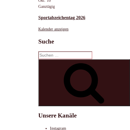
Okt.
10
Ganztägig
Sportabzeichentag 2026
Kalender anzeigen
Suche
Suchen
nach:
S
Unsere Kanäle
Instagram