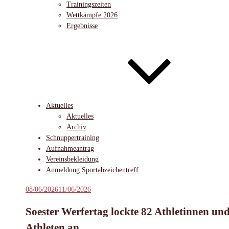
Trainingszeiten
Wettkämpfe 2026
Ergebnisse
Aktuelles
Aktuelles
Archiv
Schnuppertraining
Aufnahmeantrag
Vereinsbekleidung
Anmeldung Sportabzeichentreff
Veröffentlicht
08/06/2026
11/06/2026
am
Soester Werfertag lockte 82 Athletinnen un
Athleten an