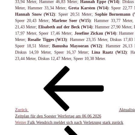
33,94 Meter, Hammer 46,83 Meter;
Hannah Eppe (W14)
: Diskus
Meter, Hammer 33,34 Meter;
Greta
Karsten (W14)
: Speer 22,77 
Hannah Snow (W12)
: Speer 20,51 Meter;
Sophie Bornemann 
Speer 20,43 Meter;
Marlene Soer (W15)
: Hammer 33,77 Meter,
21,43 Meter;
Elisabeth auf der Beck
(W14)
: Hammer 27,90 Meter, 
17,97 Meter, Speer 17,46 Meter;
Josefine Zickau (W14)
: Hammer 
Meter;
Rosalie Tigges (W13)
: Hammer 23,35 Meter, Diskus 17,83 
Speer 18,51 Meter;
Banusha Mayooran (W12)
: Hammer 26,13 
Diskus 14,59 Meter, Speer 16,37 Meter;
Lina Raatz (W12)
: H
23,44 Meter, Diskus 12,47 Meter, Speer 10,38 Meter.
Beitragsnavigation
Vorheriger
Beitrag
Zurück
Aktualisi
Zeitplan für den Soester Werfertag am 06.06.2026
Nächster
Weiter
Falk Wendrich meldet sich nach Verletzung stark zurück
Beitrag