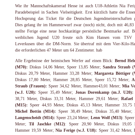
Wie ihr Mannschaftskamerad Hesse ist auch U18-Athletin Nia Feri
Paradebeispiel in Sachen Vielseitigkeit. Erst kürzlich hatte die Ense
Hochsprung das Ticket für die Deutschen Jugendmeisterschaften g
Dies gelang ihr im Hammerwurf zwar (noch) nicht, doch mit 46,83
stellte Ferige eine neue hochkarätige persönliche Bestmarke auf. B
weiblichen Jugend U20 freute sich Kim Hansen vom TSV 
Leverkusen über die DM-Norm. Sie übertraf mit dem Vier-Kilo-
die erforderlichen 47 Meter um 64 Zentimeter. hab
Alle Ergebnisse der heimischen Werfer auf einen Blick:
Bernd Hel
(M70):
Diskus 14,06 Meter, Speer 13,85 Meter;
Sandra Straub (
Diskus 20,79 Meter, Hammer 33,28 Meter;
Margareta Böttiger 
Diskus 17,80 Meter, Hammer 28,85 Meter, Speer 15,72 Meter;
A
Straub (Frauen):
Speer 34,62 Meter, Hammer43,01 Meter;
Mia Vo
(w.J.
U20):
Speer 35,49 Meter;
Jonas Dorenkamp (m.J. U20):
38,71 Meter, Diskus 33,31 Meter, Hammer 29,61 Meter;
Rafael
(M15):
Speer 44,93 Meter, Diskus 45,13 Meter, Hammer 33,75 
Michel Bottin
(M14):
Speer 38,49 Meter, Diskus 35,40 Meter;
Langenscheidt
(M14):
Speer 23,24 Meter;
Lenn Wolf (M13)
: Speer
Meter;
Til Jaschke
(
M12)
: Speer 20,90 Meter, Diskus 19,05 
Hammer 19,59 Meter;
Nia Ferige (w.J. U18):
Speer 31,42 Meter, 