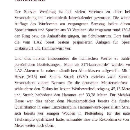
Der Soester Werfertag ist bei vielen Vereinen zu einer bel
Veranstaltung im Leichtathletik-Jahreskalender geworden. Die wiede
Auflage des Wurfevents am vergangenen Samstag lockte diesm
Sportlerinnen und Sportler aus 30 Vereinen, die insgesamt rund 130-
den Ring bzw. die Anlaufbahn gingen, ins Schulzentrum. Dort fand
die vom LAZ Soest bestens präparierten Anlagen für Speer
Diskuswurf und Hammerwurf vor.
Und dies nutzten insbesondere die heimischen Werfer zu zahlr
persönlichen Bestleistungen. Mehr als 21“Hausrekorde“ wurden v
LAZ-Akteuren in nahezu sämtlichen Altersklassen aufgestellt. Mit 
Hesse (M15) und Sandra Straub (W50) erzielten zwei Sportle
Veranstalters zudem Normen für die deutschen Meisterschaften.
schleuderte den Diskus im letzten Wettbewerbsdurchgang 45,13 Mete
und Straub beförderte den Hammer auf 33,28 Meter. Für Mehrk
Hesse war dies neben dem Neunkampfticket bereits die fünft
Qualifikation in einer Einzeldisziplin. Hammerwurf-Spezialistin Strau
sich bereits vor einigen Wochen in Plettenberg für die nati
Titelkämpfe qualifiziert hatte, schraubte ihre alte Rekordmarke von
Meter weiter nach oben.