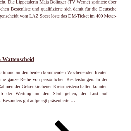
t. Die Lippetalerin Maja Bolinger (TV Werne) sprintete über
hen Bestenliste und qualifizierte sich damit für die Deutsche
ngenscheidt vom LAZ Soest löste das DM-Ticket im 400 Meter-
n Wattenscheid
n Dortmund an den beiden kommenden Wochenenden freuten
ine ganze Reihe von persönlichen Bestleistungen. In der
ahmen der Gelsenkirchener Kreismeisterschaften konnten
alb der Wertung an den Start gehen, der Lust auf
. Besonders gut aufgelegt präsentierte …
ite
Seite
Nächste
Seite