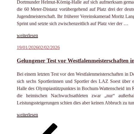
Dortmunder Helmut-Körnig-Halle auf sich aufmerksam gemach
die 60 Meter-Distanz vorübergehend auf Platz drei der deutsc
Jugendmeisterschaft. Ihr früherer Vereinskamerad Moritz La
Sprint und setzte sich zwischenzeitlich auf Platz vier der …
„Moritz
weiterlesen
Langenscheidt
Veröffentlicht
19/01/2026
02/02/2026
löst
am
DM-
Gelungener Test vor Westfalenmeisterschaften i
Ticket
über
Bei einem letzten Test vor den Westfalenmeisterschaften i
400
sich sechs Sportlerinnen und Sportler des LAZ Soest über e
Meter“
Halle des Olympiastützpunktes in Bochum-Wattenscheid im R
die heimischen Nachwuchsathleten zwar „nur“ außerh
Leistungssteigerungen schien dies aber keinen Abbruch zu tun
„Gelungener
weiterlesen
Test
Vorherige
Seite
Seite
Seite
Se
Seitennummerierung
vor
Seite