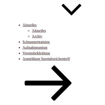
Aktuelles
Aktuelles
Archiv
Schnuppertraining
Aufnahmeantrag
Vereinsbekleidung
Anmeldung Sportabzeichentreff
Nach
unten
zum
Inhalt
scrollen