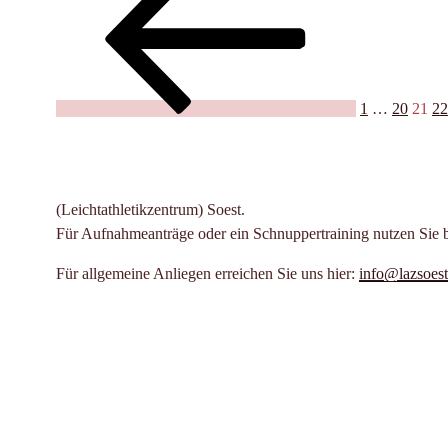
Westfalenmeisterschaften
der
in
Beiträge
Wattenscheid“
1
…
20
21
22
(Leichtathletikzentrum) Soest.
Für Aufnahmeanträge oder ein Schnuppertraining nutzen Sie 
Für allgemeine Anliegen erreichen Sie uns hier:
info@lazsoest