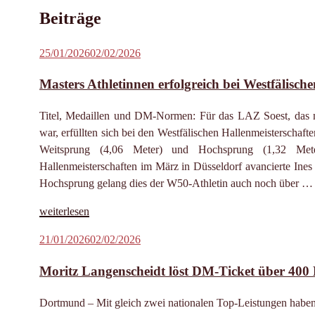
Beiträge
Veröffentlicht
25/01/2026
02/02/2026
am
Masters Athletinnen erfolgreich bei Westfälisch
Titel, Medaillen und DM-Normen: Für das LAZ Soest, das m
war, erfüllten sich bei den Westfälischen Hallenmeisterschaf
Weitsprung (4,06 Meter) und Hochsprung (1,32 Meter
Hallenmeisterschaften im März in Düsseldorf avancierte Ine
Hochsprung gelang dies der W50-Athletin auch noch über …
„Masters
weiterlesen
Athletinnen
Veröffentlicht
21/01/2026
02/02/2026
erfolgreich
am
bei
Moritz Langenscheidt löst DM-Ticket über 400
Westfälischen
Hallenmeisterschaften“
Dortmund – Mit gleich zwei nationalen Top-Leistungen haben