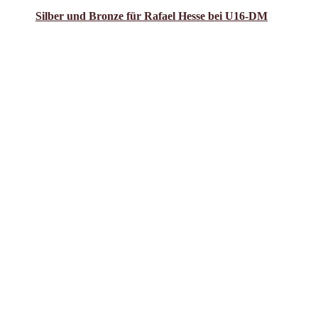
am
Masters
Silber und Bronze für Rafael Hesse bei U16-DM
DM
in
Mönchengladbach“