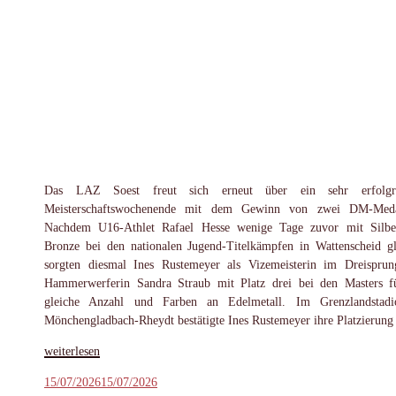
Das LAZ Soest freut sich erneut über ein sehr erfolgre
Meisterschaftswochenende mit dem Gewinn von zwei DM-Medai
Nachdem U16-Athlet Rafael Hesse wenige Tage zuvor mit Silb
Bronze bei den nationalen Jugend-Titelkämpfen in Wattenscheid gl
sorgten diesmal Ines Rustemeyer als Vizemeisterin im Dreispru
Hammerwerferin Sandra Straub mit Platz drei bei den Masters f
gleiche Anzahl und Farben an Edelmetall. Im Grenzlandstadi
Mönchengladbach-Rheydt bestätigte Ines Rustemeyer ihre Platzierun
„Zwei
weiterlesen
Medaillen
Veröffentlicht
15/07/2026
15/07/2026
bei