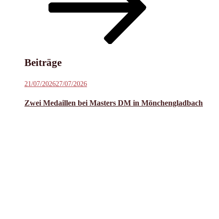
Inhalt
scrollen
Beiträge
Veröffentlicht
21/07/2026
27/07/2026
am
Zwei Medaillen bei Masters DM in Mönchengladbach