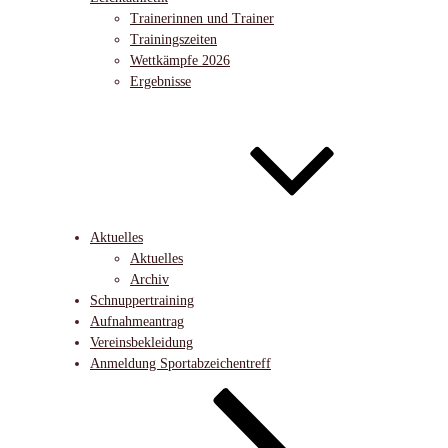
Trainerinnen und Trainer
Trainingszeiten
Wettkämpfe 2026
Ergebnisse
Aktuelles
Aktuelles
Archiv
Schnuppertraining
Aufnahmeantrag
Vereinsbekleidung
Anmeldung Sportabzeichentreff
Nach
unten
zum