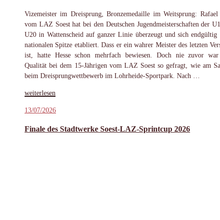
Vizemeister im Dreisprung, Bronzemedaille im Weitsprung: Rafael
vom LAZ Soest hat bei den Deutschen Jugendmeisterschaften der U
U20 in Wattenscheid auf ganzer Linie überzeugt und sich endgültig 
nationalen Spitze etabliert. Dass er ein wahrer Meister des letzten Ve
ist, hatte Hesse schon mehrfach bewiesen. Doch nie zuvor war
Qualität bei dem 15-Jährigen vom LAZ Soest so gefragt, wie am S
beim Dreisprungwettbewerb im Lohrheide-Sportpark. Nach …
„Silber
weiterlesen
und
Veröffentlicht
13/07/2026
Bronze
am
für
Finale des Stadtwerke Soest-LAZ-Sprintcup 2026
Rafael
Hesse
bei
U16-
DM“