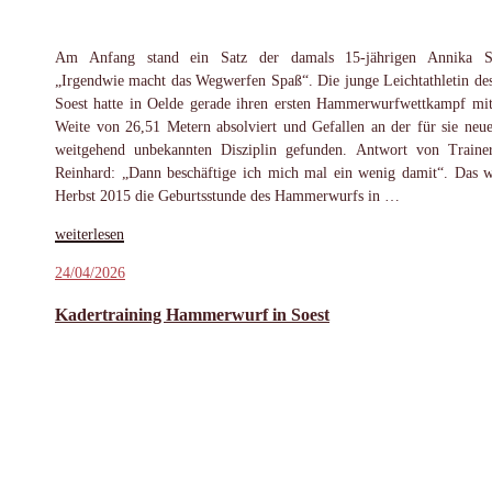
Am Anfang stand ein Satz der damals 15-jährigen Annika St
„Irgendwie macht das Wegwerfen Spaß“. Die junge Leichtathletin d
Soest hatte in Oelde gerade ihren ersten Hammerwurfwettkampf mit
Weite von 26,51 Metern absolviert und Gefallen an der für sie neu
weitgehend unbekannten Disziplin gefunden. Antwort von Traine
Reinhard: „Dann beschäftige ich mich mal ein wenig damit“. Das 
Herbst 2015 die Geburtsstunde des Hammerwurfs in …
„Eine
weiterlesen
Erfolgsgeschichte:
Veröffentlicht
24/04/2026
10
am
Jahre
Kadertraining Hammerwurf in Soest
Hammerwurf
beim
LAZ
Soest“