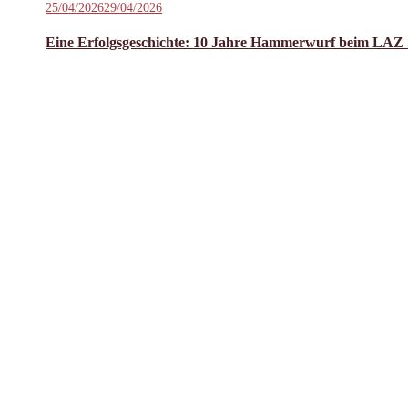
Veröffentlicht
25/04/2026
29/04/2026
in
am
Enschede
Eine Erfolgsgeschichte: 10 Jahre Hammerwurf beim LAZ 
für
die
Hammerwurf-
und
Dreisprunggruppe
des
LAZ
Soest“