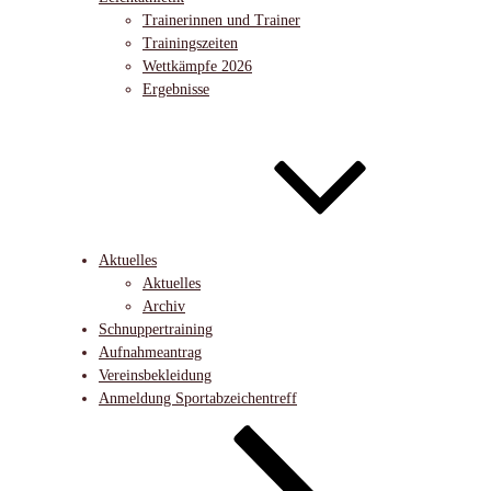
Trainerinnen und Trainer
Trainingszeiten
Wettkämpfe 2026
Ergebnisse
Aktuelles
Aktuelles
Archiv
Schnuppertraining
Aufnahmeantrag
Vereinsbekleidung
Anmeldung Sportabzeichentreff
Nach
unten
zum