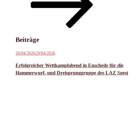
Inhalt
scrollen
Beiträge
Veröffentlicht
26/04/2026
29/04/2026
am
Erfolgreicher Wettkampfabend in Enschede für die
Hammerwurf- und Dreisprunggruppe des LAZ Soest