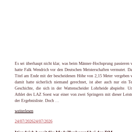
Es sei überhaupt nicht klar, was beim Männer-Hochsprung passieren 
hatte Falk Wendrich vor den Deutschen Meisterschaften vermutet. Da
Titel am Ende mit der bescheidenen Höhe von 2,15 Meter vergeben 
damit hatte sicherlich niemand gerechnet, ist aber auch nur ein Te
Geschichte, die sich in der Wattenscheider Lohrheide abspielte. U
Athlet des LAZ Soest war einer von zwei Springern mit dieser Leist
der Ergebnisliste. Doch …
„Wendrich
weiterlesen
trotz
Veröffentlicht
24/07/2026
24/07/2026
DM-
am
Silber