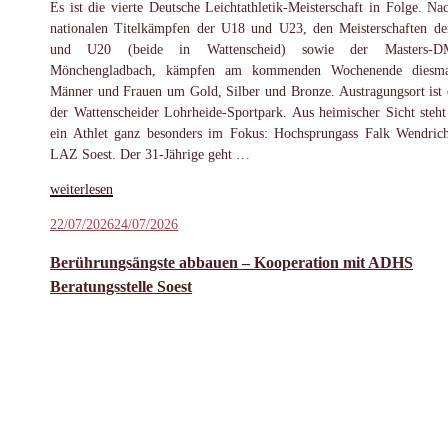
Es ist die vierte Deutsche Leichtathletik-Meisterschaft in Folge. Na
nationalen Titelkämpfen der U18 und U23, den Meisterschaften d
und U20 (beide in Wattenscheid) sowie der Masters-
Mönchengladbach, kämpfen am kommenden Wochenende diesma
Männer und Frauen um Gold, Silber und Bronze. Austragungsort ist 
der Wattenscheider Lohrheide-Sportpark. Aus heimischer Sicht steht
ein Athlet ganz besonders im Fokus: Hochsprungass Falk Wendri
LAZ Soest. Der 31-Jährige geht …
„Wendrich
weiterlesen
bereit
Veröffentlicht
22/07/2026
24/07/2026
für
am
Medaillenkampf
Berührungsängste abbauen – Kooperation mit ADHS
bei
Beratungsstelle Soest
der
DM“