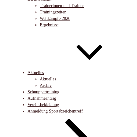
Trainerinnen und Trainer
Trainingszeiten
Wettkämpfe 2026
Ergebnisse
Aktuelles
Aktuelles
Archiv
Schnuppertraining
Aufnahmeantrag
Vereinsbekleidung
Anmeldung Sportabzeichentreff
Nach
unten
zum