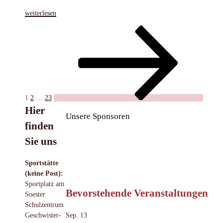
„Berührungsängste
weiterlesen
abbauen
Seitennummerierung
Seite
Seite
Seite
Nächste
–
Seite
Kooperation
der
mit
Beiträge
ADHS
Beratungsstelle
Soest“
1
2
…
23
Hier
Unsere Sponsoren
finden
Sie uns
Sportstätte
(keine Post):
Sportplatz am
Bevorstehende Veranstaltungen
Soester
Schulzentrum
Sep.
13
Geschwister-