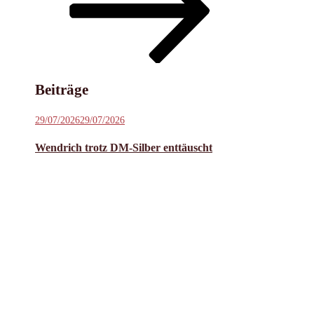
Inhalt
scrollen
Beiträge
Veröffentlicht
29/07/2026
29/07/2026
am
Wendrich trotz DM-Silber enttäuscht