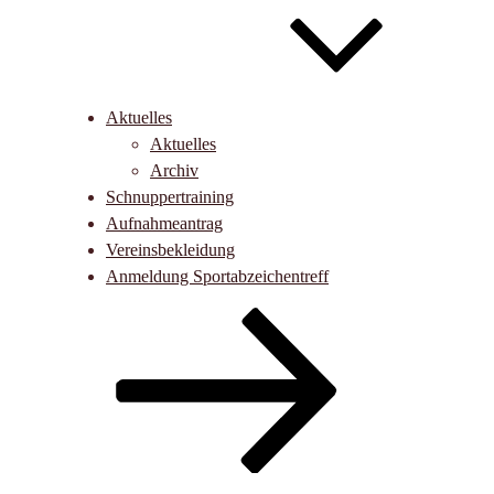
Aktuelles
Aktuelles
Archiv
Schnuppertraining
Aufnahmeantrag
Vereinsbekleidung
Anmeldung Sportabzeichentreff
Nach
unten
zum
Inhalt
scrollen