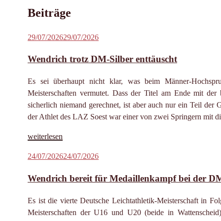
Beiträge
Veröffentlicht
29/07/2026
29/07/2026
am
Wendrich trotz DM-Silber enttäuscht
Es sei überhaupt nicht klar, was beim Männer-Hochspr
Meisterschaften vermutet. Dass der Titel am Ende mit de
sicherlich niemand gerechnet, ist aber auch nur ein Teil der 
der Athlet des LAZ Soest war einer von zwei Springern mit di
„Wendrich
weiterlesen
trotz
Veröffentlicht
24/07/2026
24/07/2026
DM-
am
Silber
Wendrich bereit für Medaillenkampf bei der D
enttäuscht“
Es ist die vierte Deutsche Leichtathletik-Meisterschaft in 
Meisterschaften der U16 und U20 (beide in Wattenschei