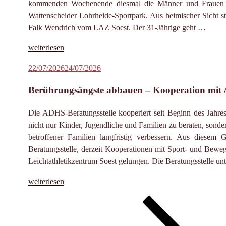
kommenden Wochenende diesmal die Männer und Frauen um
Wattenscheider Lohrheide-Sportpark. Aus heimischer Sicht s
Falk Wendrich vom LAZ Soest. Der 31-Jährige geht …
„Wendrich
weiterlesen
bereit
Veröffentlicht
22/07/2026
24/07/2026
für
am
Medaillenkampf
Berührungsängste abbauen – Kooperation mit 
bei
der
Die ADHS-Beratungsstelle kooperiert seit Beginn des Jahre
DM“
nicht nur Kinder, Jugendliche und Familien zu beraten, sonder
betroffener Familien langfristig verbessern. Aus diesem
Beratungsstelle, derzeit Kooperationen mit Sport- und Bewe
Leichtathletikzentrum Soest gelungen. Die Beratungsstelle unte
„Berührungsängste
weiterlesen
abbauen
Seite
Seite
Seite
Nächste
Seitennummerierung
–
Seite
Kooperation
der