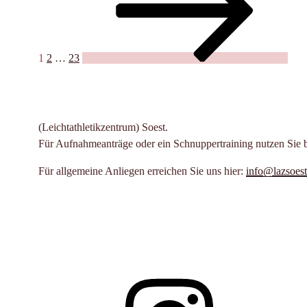
mit
Beiträge
ADHS
Beratungsstelle
Soest“
1
2
…
23
(Leichtathletikzentrum) Soest.
Für Aufnahmeanträge oder ein Schnuppertraining nutzen Sie 
Für allgemeine Anliegen erreichen Sie uns hier:
info@lazsoest
Instagram