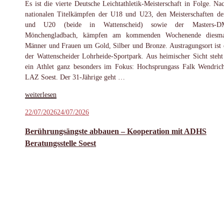
Es ist die vierte Deutsche Leichtathletik-Meisterschaft in Folge. Na
nationalen Titelkämpfen der U18 und U23, den Meisterschaften d
und U20 (beide in Wattenscheid) sowie der Masters-
Mönchengladbach, kämpfen am kommenden Wochenende diesma
Männer und Frauen um Gold, Silber und Bronze. Austragungsort ist 
der Wattenscheider Lohrheide-Sportpark. Aus heimischer Sicht steht
ein Athlet ganz besonders im Fokus: Hochsprungass Falk Wendri
LAZ Soest. Der 31-Jährige geht …
„Wendrich
weiterlesen
bereit
Veröffentlicht
22/07/2026
24/07/2026
für
am
Medaillenkampf
Berührungsängste abbauen – Kooperation mit ADHS
bei
Beratungsstelle Soest
der
DM“