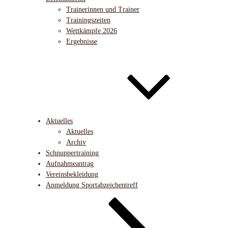
Trainerinnen und Trainer
Trainingszeiten
Wettkämpfe 2026
Ergebnisse
Aktuelles
Aktuelles
Archiv
Schnuppertraining
Aufnahmeantrag
Vereinsbekleidung
Anmeldung Sportabzeichentreff
Nach
unten
zum