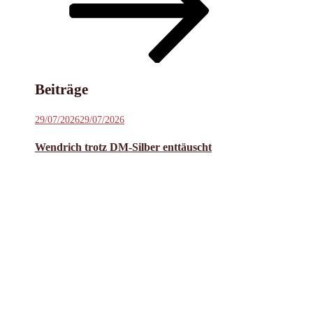
Inhalt
scrollen
Beiträge
Veröffentlicht
29/07/2026
29/07/2026
am
Wendrich trotz DM-Silber enttäuscht