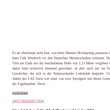
Es sei überhaupt nicht klar, was beim Männer-Hochsprung passieren 
hatte Falk Wendrich vor den Deutschen Meisterschaften vermutet. Da
Titel am Ende mit der bescheidenen Höhe von 2,15 Meter vergeben 
damit hatte sicherlich niemand gerechnet, ist aber auch nur ein Te
Geschichte, die sich in der Wattenscheider Lohrheide abspielte. U
Athlet des LAZ Soest war einer von zwei Springern mit dieser Leist
der Ergebnisliste. Doch …
„Wendrich
weiterlesen
trotz
Veröffentlicht
24/07/2026
24/07/2026
DM-
am
Silber