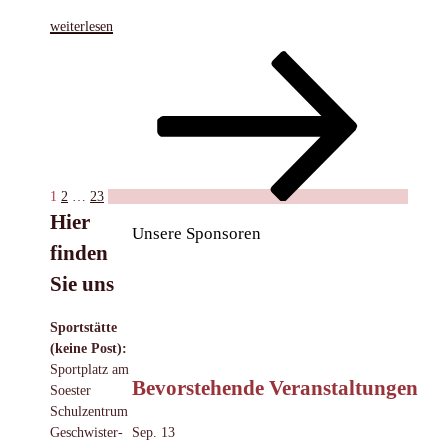
„Berührungsängste
weiterlesen
abbauen
Seitennummerierung
Seite
Seite
Seite
Nächste
–
Seite
Kooperation
der
mit
Beiträge
ADHS
Beratungsstelle
Soest“
1
2
…
23
Hier
Unsere Sponsoren
finden
Sie uns
Sportstätte
(keine Post):
Sportplatz am
Bevorstehende Veranstaltungen
Soester
Schulzentrum
Sep.
13
Geschwister-