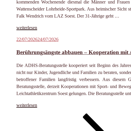
kommenden Wochenende diesmal die Männer und Frauen um
Wattenscheider Lohrheide-Sportpark. Aus heimischer Sicht s
Falk Wendrich vom LAZ Soest. Der 31-Jährige geht …
„Wendrich
weiterlesen
bereit
Veröffentlicht
22/07/2026
24/07/2026
für
am
Medaillenkampf
Berührungsängste abbauen – Kooperation mit 
bei
der
Die ADHS-Beratungsstelle kooperiert seit Beginn des Jahre
DM“
nicht nur Kinder, Jugendliche und Familien zu beraten, sonder
betroffener Familien langfristig verbessern. Aus diesem
Beratungsstelle, derzeit Kooperationen mit Sport- und Bewe
Leichtathletikzentrum Soest gelungen. Die Beratungsstelle unte
„Berührungsängste
weiterlesen
abbauen
Seite
Seite
Seite
Nächste
Seitennummerierung
–
Seite
Kooperation
der