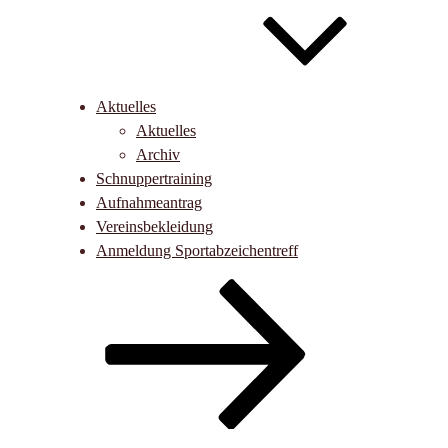
Aktuelles
Aktuelles
Archiv
Schnuppertraining
Aufnahmeantrag
Vereinsbekleidung
Anmeldung Sportabzeichentreff
Nach
unten
zum
Inhalt
scrollen