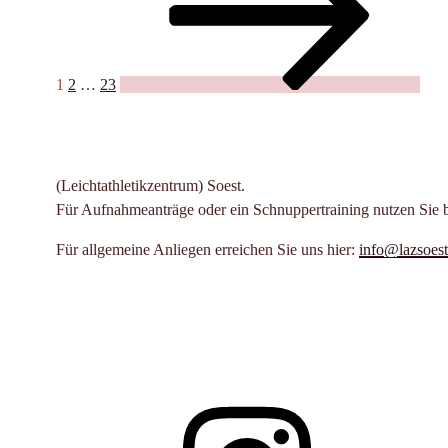
mit
Beiträge
ADHS
Beratungsstelle
Soest“
1
2
…
23
(Leichtathletikzentrum) Soest.
Für Aufnahmeanträge oder ein Schnuppertraining nutzen Sie 
Für allgemeine Anliegen erreichen Sie uns hier:
info@lazsoest
Instagram