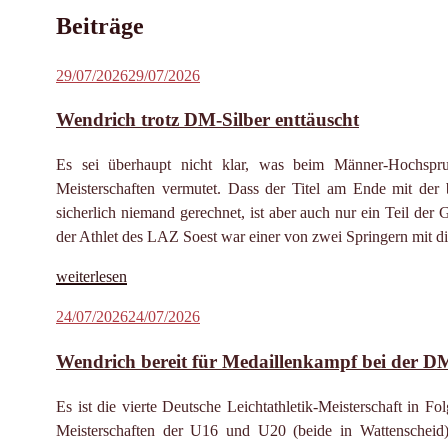
Beiträge
Veröffentlicht
29/07/2026
29/07/2026
am
Wendrich trotz DM-Silber enttäuscht
Es sei überhaupt nicht klar, was beim Männer-Hochspr
Meisterschaften vermutet. Dass der Titel am Ende mit de
sicherlich niemand gerechnet, ist aber auch nur ein Teil der 
der Athlet des LAZ Soest war einer von zwei Springern mit di
„Wendrich
weiterlesen
trotz
Veröffentlicht
24/07/2026
24/07/2026
DM-
am
Silber
Wendrich bereit für Medaillenkampf bei der D
enttäuscht“
Es ist die vierte Deutsche Leichtathletik-Meisterschaft in 
Meisterschaften der U16 und U20 (beide in Wattenschei