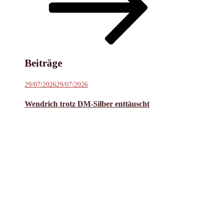
Inhalt
scrollen
Beiträge
Veröffentlicht
29/07/2026
29/07/2026
am
Wendrich trotz DM-Silber enttäuscht