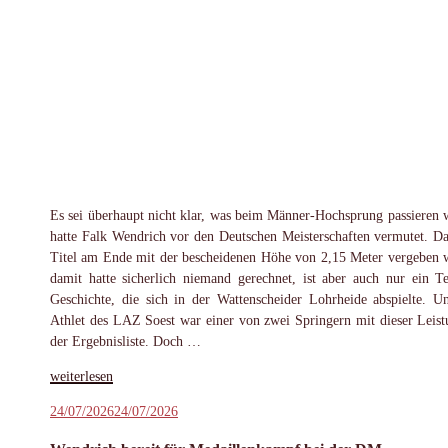
Es sei überhaupt nicht klar, was beim Männer-Hochsprung passieren 
hatte Falk Wendrich vor den Deutschen Meisterschaften vermutet. Da
Titel am Ende mit der bescheidenen Höhe von 2,15 Meter vergeben 
damit hatte sicherlich niemand gerechnet, ist aber auch nur ein Te
Geschichte, die sich in der Wattenscheider Lohrheide abspielte. U
Athlet des LAZ Soest war einer von zwei Springern mit dieser Leist
der Ergebnisliste. Doch …
„Wendrich
weiterlesen
trotz
Veröffentlicht
24/07/2026
24/07/2026
DM-
am
Silber