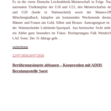
Es ist die vierte Deutsche Leichtathletik-Meisterschaft in Folge. Na
nationalen Titelkämpfen der U18 und U23, den Meisterschaften d
und U20 (beide in Wattenscheid) sowie der Masters-
Mönchengladbach, kämpfen am kommenden Wochenende diesma
Männer und Frauen um Gold, Silber und Bronze. Austragungsort ist 
der Wattenscheider Lohrheide-Sportpark. Aus heimischer Sicht steht
ein Athlet ganz besonders im Fokus: Hochsprungass Falk Wendri
LAZ Soest. Der 31-Jährige geht …
„Wendrich
weiterlesen
bereit
Veröffentlicht
22/07/2026
24/07/2026
für
am
Medaillenkampf
Berührungsängste abbauen – Kooperation mit ADHS
bei
Beratungsstelle Soest
der
DM“