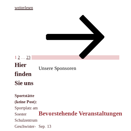
„Berührungsängste
weiterlesen
abbauen
Seitennummerierung
Seite
Seite
Seite
Nächste
–
Seite
Kooperation
der
mit
Beiträge
ADHS
Beratungsstelle
Soest“
1
2
…
23
Hier
Unsere Sponsoren
finden
Sie uns
Sportstätte
(keine Post):
Sportplatz am
Bevorstehende Veranstaltungen
Soester
Schulzentrum
Sep.
13
Geschwister-