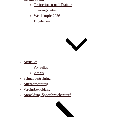
Trainerinnen und Trainer
Trainingszeiten
Wettkämpfe 2026
Ergebnisse
Aktuelles
Aktuelles
Archiv
Schnuppertraining
Aufnahmeantrag
Vereinsbekleidung
Anmeldung Sportabzeichentreff
Nach
unten
zum