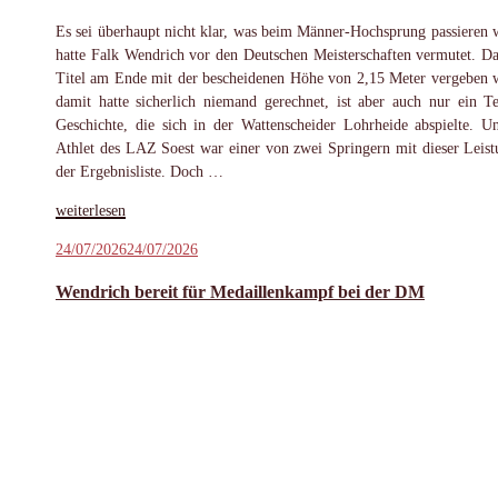
Es sei überhaupt nicht klar, was beim Männer-Hochsprung passieren 
hatte Falk Wendrich vor den Deutschen Meisterschaften vermutet. Da
Titel am Ende mit der bescheidenen Höhe von 2,15 Meter vergeben 
damit hatte sicherlich niemand gerechnet, ist aber auch nur ein Te
Geschichte, die sich in der Wattenscheider Lohrheide abspielte. U
Athlet des LAZ Soest war einer von zwei Springern mit dieser Leist
der Ergebnisliste. Doch …
„Wendrich
weiterlesen
trotz
Veröffentlicht
24/07/2026
24/07/2026
DM-
am
Silber
Wendrich bereit für Medaillenkampf bei der DM
enttäuscht“