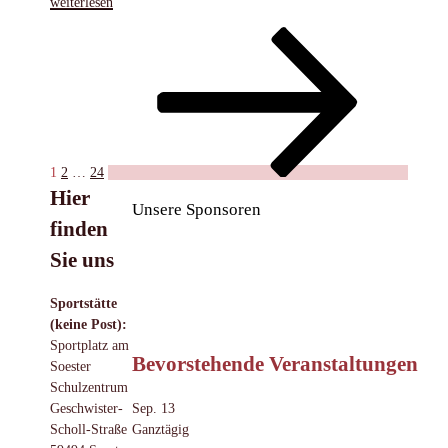
„Wendrich
weiterlesen
bereit
Seitennummerierung
Seite
Seite
Seite
Nächste
für
Seite
Medaillenkampf
der
bei
Beiträge
der
DM“
1
2
…
24
Hier
Unsere Sponsoren
finden
Sie uns
Sportstätte
(keine Post):
Sportplatz am
Bevorstehende Veranstaltungen
Soester
Schulzentrum
Sep.
13
Geschwister-
Ganztägig
Scholl-Straße