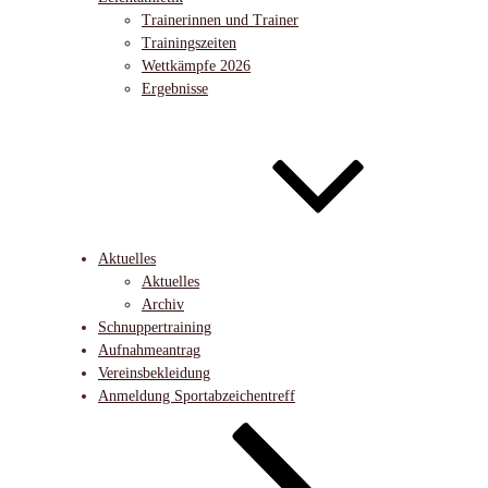
Trainerinnen und Trainer
Trainingszeiten
Wettkämpfe 2026
Ergebnisse
Aktuelles
Aktuelles
Archiv
Schnuppertraining
Aufnahmeantrag
Vereinsbekleidung
Anmeldung Sportabzeichentreff
Nach
unten
zum