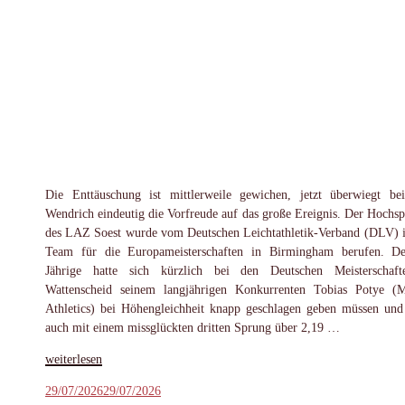
Die Enttäuschung ist mittlerweile gewichen, jetzt überwiegt be
Wendrich eindeutig die Vorfreude auf das große Ereignis. Der Hochsp
des LAZ Soest wurde vom Deutschen Leichtathletik-Verband (DLV) i
Team für die Europameisterschaften in Birmingham berufen. D
Jährige hatte sich kürzlich bei den Deutschen Meisterschaf
Wattenscheid seinem langjährigen Konkurrenten Tobias Potye (
Athletics) bei Höhengleichheit knapp geschlagen geben müssen und
auch mit einem missglückten dritten Sprung über 2,19 …
„Wendrich
weiterlesen
fährt
Veröffentlicht
29/07/2026
29/07/2026
zur