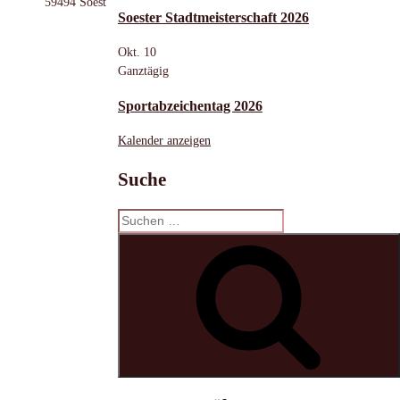
59494 Soest
Soester Stadtmeisterschaft 2026
Okt.
10
Ganztägig
Sportabzeichentag 2026
Kalender anzeigen
Suche
Suchen
nach:
S