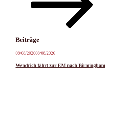
Inhalt
scrollen
Beiträge
Veröffentlicht
08/08/2026
08/08/2026
am
Wendrich fährt zur EM nach Birmingham