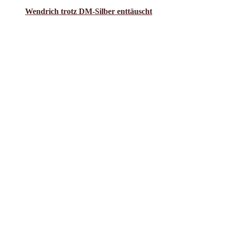
am
EM
Wendrich trotz DM-Silber enttäuscht
nach
Birmingham“