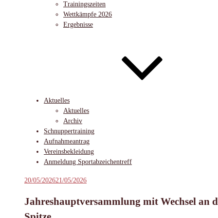
Trainingszeiten
Wettkämpfe 2026
Ergebnisse
Aktuelles
Aktuelles
Archiv
Schnuppertraining
Aufnahmeantrag
Vereinsbekleidung
Anmeldung Sportabzeichentreff
Veröffentlicht
20/05/2026
21/05/2026
am
Jahreshauptversammlung mit Wechsel an d
Spitze