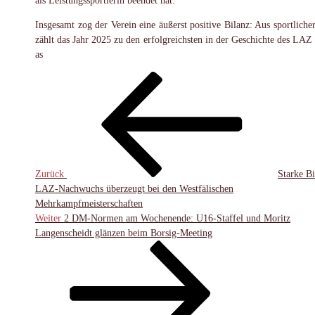
als Leistungssportlerin beendet hat.
Insgesamt zog der Verein eine äußerst positive Bilanz: Aus sportlicher
zählt das Jahr 2025 zu den erfolgreichsten in der Geschichte des LAZ 
as
Beitragsnavigation
Vorheriger
Beitrag
Zurück
Starke Bi
LAZ-Nachwuchs überzeugt bei den Westfälischen
Mehrkampfmeisterschaften
Nächster
Weiter
2 DM-Normen am Wochenende: U16-Staffel und Moritz
Beitrag
Langenscheidt glänzen beim Borsig-Meeting