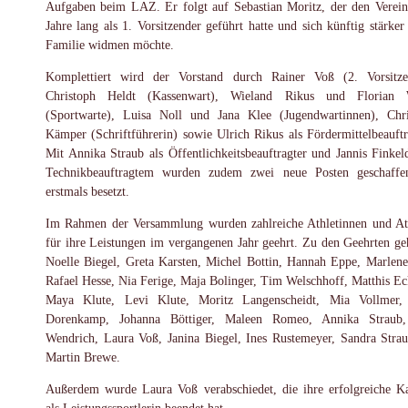
Aufgaben beim LAZ. Er folgt auf Sebastian Moritz, der den Verein
Jahre lang als 1. Vorsitzender geführt hatte und sich künftig stärker 
Familie widmen möchte.
Komplettiert wird der Vorstand durch Rainer Voß (2. Vorsitze
Christoph Heldt (Kassenwart), Wieland Rikus und Florian 
(Sportwarte), Luisa Noll und Jana Klee (Jugendwartinnen), Chri
Kämper (Schriftführerin) sowie Ulrich Rikus als Fördermittelbeauftr
Mit Annika Straub als Öffentlichkeitsbeauftragter und Jannis Finkeld
Technikbeauftragtem wurden zudem zwei neue Posten geschaff
erstmals besetzt.
Im Rahmen der Versammlung wurden zahlreiche Athletinnen und At
für ihre Leistungen im vergangenen Jahr geehrt. Zu den Geehrten ge
Noelle Biegel, Greta Karsten, Michel Bottin, Hannah Eppe, Marlene
Rafael Hesse, Nia Ferige, Maja Bolinger, Tim Welschhoff, Matthis Ec
Maya Klute, Levi Klute, Moritz Langenscheidt, Mia Vollmer,
Dorenkamp, Johanna Böttiger, Maleen Romeo, Annika Straub,
Wendrich, Laura Voß, Janina Biegel, Ines Rustemeyer, Sandra Stra
Martin Brewe.
Außerdem wurde Laura Voß verabschiedet, die ihre erfolgreiche Ka