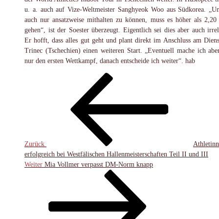
u. a. auch auf Vize-Weltmeister Sanghyeok Woo aus Südkorea. „U
auch nur ansatzweise mithalten zu können, muss es höher als 2,20
gehen“, ist der Soester überzeugt. Eigentlich sei dies aber auch irrel
Er hofft, dass alles gut geht und plant direkt im Anschluss am Diens
Trinec (Tschechien) einen weiteren Start. „Eventuell mache ich abe
nur den ersten Wettkampf, danach entscheide ich weiter“. hab
Beitragsnavigation
Vorheriger
Beitrag
Zurück
Athletin
erfolgreich bei Westfälischen Hallenmeisterschaften Teil II und III
Nächster
Weiter
Mia Vollmer verpasst DM-Norm knapp
Beitrag