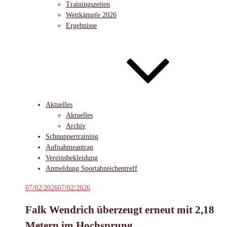
Trainingszeiten
Wettkämpfe 2026
Ergebnisse
Aktuelles
Aktuelles
Archiv
Schnuppertraining
Aufnahmeantrag
Vereinsbekleidung
Anmeldung Sportabzeichentreff
Veröffentlicht
07/02/2026
07/02/2026
am
Falk Wendrich überzeugt erneut mit 2,18
Metern im Hochsprung