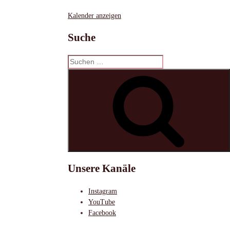
Kalender anzeigen
Suche
Suchen
nach:
S
Unsere Kanäle
Instagram
YouTube
Facebook