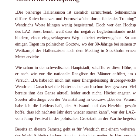
„Die bisherige Hallensaison ist ziemlich zermürbend. Sehnenschm
diffuse Knieschmerzen und Formschwäche durch fehlendes Training“
Wendrichs Worte klingen wenig begeisternd. Doch wer den Hochsp
des LAZ Soest kennt, weiß dass ihn negative Begleitumstände nicht
hindern, einen eingeschlagenen Weg unbeirrt weiterzugehen. So au
einigen Tagen im polnischen Gorzow, wo der 30-Jährige bei seinem z
Wettkampf der Hallensaison nach dem Meeting in Stockholm erneu
Meter erzielte.
Wie schon in der schwedischen Hauptstadt, schaffte er diese Höhe, m
er nach wie vor die nationale Rangliste der Männer anführt, im d
Versuch. „Da habe ich mich mit einer Energieleistung drübergewuchte
Wendrich. Danach sei die Batterie aber auch schon leer gewesen. Vie
bereite ihm das Ganze aktuell leider auch nicht. Höchst angetan w
Soester allerdings von der Veranstaltung in Gorzow. „Bei der Veranst
habe ich die Leidenschaft, den Aufwand und das Herzblut gespür
hoffe, dass ich nächstes Jahr dort wieder starten kann“, war der LAZ-
vom Jump-Festival in der polnischen Großstadt an der Warthe begeiste
Bereits an diesem Samstag geht es für Wendrich mit einem weiteren
der World Athletics Indoor Tour in Tschechien weiter. In Hustopece tri