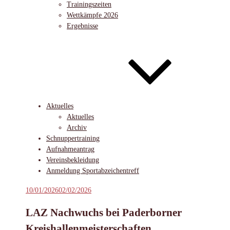
Trainingszeiten
Wettkämpfe 2026
Ergebnisse
Aktuelles
Aktuelles
Archiv
Schnuppertraining
Aufnahmeantrag
Vereinsbekleidung
Anmeldung Sportabzeichentreff
Veröffentlicht
10/01/2026
02/02/2026
am
LAZ Nachwuchs bei Paderborner
Kreishallenmeisterschaften