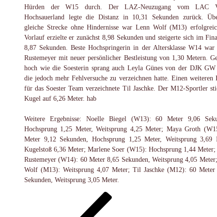
Hürden der W15 durch. Der LAZ-Neuzugang vom LAC Ve
Hochsauerland legte die Distanz in 10,31 Sekunden zurück. Üb
gleiche Strecke ohne Hindernisse war Lenn Wolf (M13) erfolgrei
Vorlauf erzielte er zunächst 8,98 Sekunden und steigerte sich im Fina
8,87 Sekunden. Beste Hochspringerin in der Altersklasse W14 war
Rustemeyer mit neuer persönlicher Bestleistung von 1,30 Metern. G
hoch wie die Soesterin sprang auch Leyla Günes von der DJK GW
die jedoch mehr Fehlversuche zu verzeichnen hatte. Einen weiteren 
für das Soester Team verzeichnete Til Jaschke. Der M12-Sportler sti
Kugel auf 6,26 Meter. hab
Weitere Ergebnisse: Noelle Biegel (W13): 60 Meter 9,06 Sek
Hochsprung 1,25 Meter, Weitsprung 4,25 Meter; Maya Groth (W1
Meter 9,12 Sekunden, Hochsprung 1,25 Meter, Weitsprung 3,69 
Kugelstoß 6,36 Meter; Marlene Soer (W15): Hochsprung 1,44 Meter;
Rustemeyer (W14): 60 Meter 8,65 Sekunden, Weitsprung 4,05 Meter
Wolf (M13): Weitsprung 4,07 Meter; Til Jaschke (M12): 60 Meter
Sekunden, Weitsprung 3,05 Meter.
Beitragsnavigation
Vorheriger
Beitrag