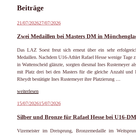
Beiträge
Veröffentlicht
21/07/2026
27/07/2026
am
Zwei Medaillen bei Masters DM in Mönchengl
Das LAZ Soest freut sich erneut über ein sehr erfolgr
Medaillen. Nachdem U16-Athlet Rafael Hesse wenige Tage zu
in Wattenscheid glänzte, sorgten diesmal Ines Rustemeyer 
mit Platz drei bei den Masters für die gleiche Anzahl un
Rheydt bestätigte Ines Rustemeyer ihre Platzierung …
„Zwei
weiterlesen
Medaillen
Veröffentlicht
15/07/2026
15/07/2026
bei
am
Masters
Silber und Bronze für Rafael Hesse bei U16-D
DM
in
Vizemeister im Dreisprung, Bronzemedaille im Weitspr
Mönchengladbach“