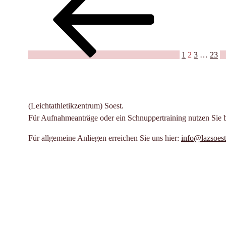
Soest-
der
LAZ-
Beiträge
Sprintcup
2026“
1
2
3
…
23
(Leichtathletikzentrum) Soest.
Für Aufnahmeanträge oder ein Schnuppertraining nutzen Sie 
Für allgemeine Anliegen erreichen Sie uns hier:
info@lazsoest