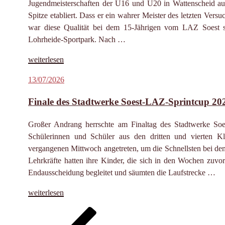
Jugendmeisterschaften der U16 und U20 in Wattenscheid auf 
Spitze etabliert. Dass er ein wahrer Meister des letzten Vers
war diese Qualität bei dem 15-Jährigen vom LAZ Soest 
Lohrheide-Sportpark. Nach …
„Silber
weiterlesen
und
Veröffentlicht
13/07/2026
Bronze
am
für
Finale des Stadtwerke Soest-LAZ-Sprintcup 20
Rafael
Hesse
Großer Andrang herrschte am Finaltag des Stadtwerke So
bei
Schülerinnen und Schüler aus den dritten und vierten K
U16-
vergangenen Mittwoch angetreten, um die Schnellsten bei de
DM“
Lehrkräfte hatten ihre Kinder, die sich in den Wochen zuvor 
Endausscheidung begleitet und säumten die Laufstrecke …
„Finale
weiterlesen
des
Vorherige
Seite
Seite
Seite
Seite
N
Seitennummerierung
Stadtwerke
Seite
Se