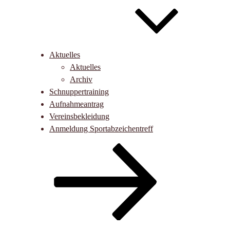
Aktuelles
Aktuelles
Archiv
Schnuppertraining
Aufnahmeantrag
Vereinsbekleidung
Anmeldung Sportabzeichentreff
Nach
unten
zum
Inhalt
scrollen