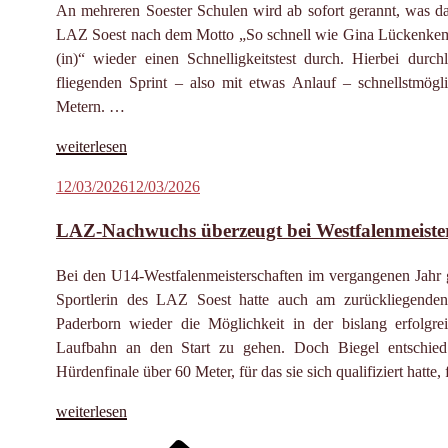
An mehreren Soester Schulen wird ab sofort gerannt, was d
mit
LAZ Soest nach dem Motto „So schnell wie Gina Lückenkempe
persönlichen
(in)“ wieder einen Schnelligkeitstest durch. Hierbei du
Bestleistungen
fliegenden Sprint – also mit etwas Anlauf – schnellstmög
und
Metern. …
Top-
Resultaten“
„Sprintduell
weiterlesen
der
Veröffentlicht
12/03/2026
12/03/2026
Grundschulen:
am
LAZ
LAZ-Nachwuchs überzeugt bei Westfalenmeister
Soest
sucht
Bei den U14-Westfalenmeisterschaften im vergangenen Jahr
die
Sportlerin des LAZ Soest hatte auch am zurückliegenden
schnellsten
Paderborn wieder die Möglichkeit in der bislang erfolgrei
Kinder“
Laufbahn an den Start zu gehen. Doch Biegel entschied
Hürdenfinale über 60 Meter, für das sie sich qualifiziert hatte
„LAZ-
weiterlesen
Nachwuchs