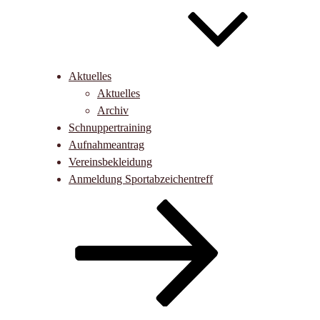
Aktuelles
Aktuelles
Archiv
Schnuppertraining
Aufnahmeantrag
Vereinsbekleidung
Anmeldung Sportabzeichentreff
Nach
unten
zum
Inhalt
scrollen