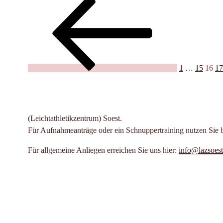
Vorherige
Seite
Seite
Seite
Se
Seitennummerierung
überzeugt
Seite
bei
der
Westfalenmeisterschaften
Beiträge
in
Paderborn“
1
…
15
16
17
(Leichtathletikzentrum) Soest.
Für Aufnahmeanträge oder ein Schnuppertraining nutzen Sie 
Für allgemeine Anliegen erreichen Sie uns hier:
info@lazsoest