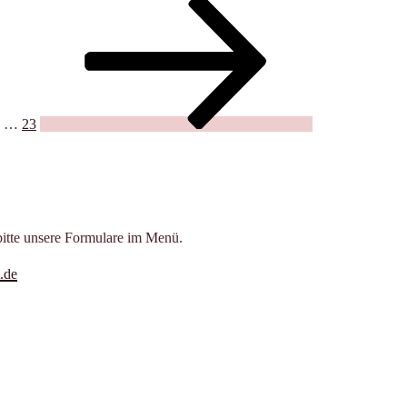
ite
Seite
Nächste
Seite
…
23
bitte unsere Formulare im Menü.
.de