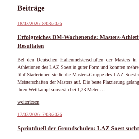
Beiträge
Veröffentlicht
18/03/2026
18/03/2026
am
Erfolgreiches DM-Wochenende: Masters-Athletin
Resultaten
Bei den Deutschen Hallenmeisterschaften der Masters in
Athletinnen des LAZ Soest in guter Form und konnten mehrere
fünf Starterinnen stellte die Masters-Gruppe des LAZ Soest
Meisterschaften der Masters auf. Die beste Platzierung gel
ihren Wettkampf souverän bei 1,23 Meter …
„Erfolgreiches
weiterlesen
DM-
Veröffentlicht
17/03/2026
17/03/2026
Wochenende:
am
Masters-
Sprintduell der Grundschulen: LAZ Soest sucht 
Athletinnen
glänzen