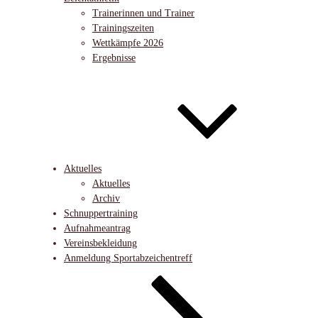
Trainerinnen und Trainer
Trainingszeiten
Wettkämpfe 2026
Ergebnisse
Aktuelles
Aktuelles
Archiv
Schnuppertraining
Aufnahmeantrag
Vereinsbekleidung
Anmeldung Sportabzeichentreff
Nach
unten
zum