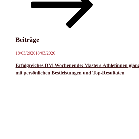
Inhalt
scrollen
Beiträge
Veröffentlicht
18/03/2026
18/03/2026
am
Erfolgreiches DM-Wochenende: Masters-Athletinnen glän
mit persönlichen Bestleistungen und Top-Resultaten