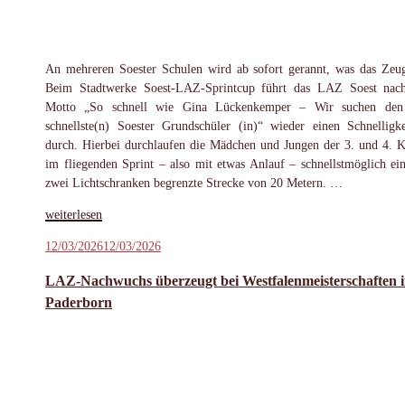
An mehreren Soester Schulen wird ab sofort gerannt, was das Zeug
Beim Stadtwerke Soest-LAZ-Sprintcup führt das LAZ Soest na
Motto „So schnell wie Gina Lückenkemper – Wir suchen den 
schnellste(n) Soester Grundschüler (in)“ wieder einen Schnelligkei
durch. Hierbei durchlaufen die Mädchen und Jungen der 3. und 4. K
im fliegenden Sprint – also mit etwas Anlauf – schnellstmöglich ei
zwei Lichtschranken begrenzte Strecke von 20 Metern. …
„Sprintduell
weiterlesen
der
Veröffentlicht
12/03/2026
12/03/2026
Grundschulen:
am
LAZ
LAZ-Nachwuchs überzeugt bei Westfalenmeisterschaften 
Soest
Paderborn
sucht
die
schnellsten
Kinder“