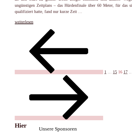
ungünstigen Zeitplans – das Hürdenfinale über 60 Meter, für das si
qualifiziert hatte, fand nur kurze Zeit …
„LAZ-
weiterlesen
Nachwuchs
Seitennummerierung
Vorherige
Seite
Seite
Seite
Seite
überzeugt
Seite
bei
der
Westfalenmeisterschaften
Beiträge
in
Paderborn“
1
…
15
16
17
Hier
Unsere Sponsoren