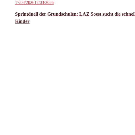
Veröffentlicht
17/03/2026
17/03/2026
Wochenende:
am
Masters-
Sprintduell der Grundschulen: LAZ Soest sucht die schnel
Athletinnen
Kinder
glänzen
mit
persönlichen
Bestleistungen
und
Top-
Resultaten“