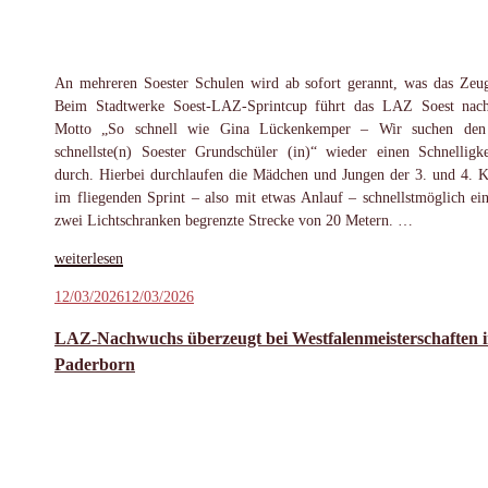
An mehreren Soester Schulen wird ab sofort gerannt, was das Zeug
Beim Stadtwerke Soest-LAZ-Sprintcup führt das LAZ Soest na
Motto „So schnell wie Gina Lückenkemper – Wir suchen den 
schnellste(n) Soester Grundschüler (in)“ wieder einen Schnelligkei
durch. Hierbei durchlaufen die Mädchen und Jungen der 3. und 4. K
im fliegenden Sprint – also mit etwas Anlauf – schnellstmöglich ei
zwei Lichtschranken begrenzte Strecke von 20 Metern. …
„Sprintduell
weiterlesen
der
Veröffentlicht
12/03/2026
12/03/2026
Grundschulen:
am
LAZ
LAZ-Nachwuchs überzeugt bei Westfalenmeisterschaften 
Soest
Paderborn
sucht
die
schnellsten
Kinder“