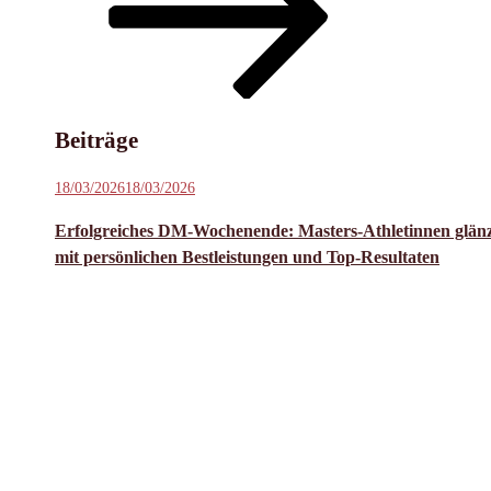
Inhalt
scrollen
Beiträge
Veröffentlicht
18/03/2026
18/03/2026
am
Erfolgreiches DM-Wochenende: Masters-Athletinnen glän
mit persönlichen Bestleistungen und Top-Resultaten