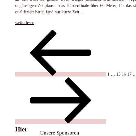
ungünstigen Zeitplans – das Hürdenfinale über 60 Meter, für das si
qualifiziert hatte, fand nur kurze Zeit …
„LAZ-
weiterlesen
Nachwuchs
Seitennummerierung
Vorherige
Seite
Seite
Seite
Seite
überzeugt
Seite
bei
der
Westfalenmeisterschaften
Beiträge
in
Paderborn“
1
…
15
16
17
Hier
Unsere Sponsoren