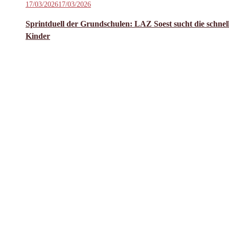
Veröffentlicht
17/03/2026
17/03/2026
Wochenende:
am
Masters-
Sprintduell der Grundschulen: LAZ Soest sucht die schnel
Athletinnen
Kinder
glänzen
mit
persönlichen
Bestleistungen
und
Top-
Resultaten“