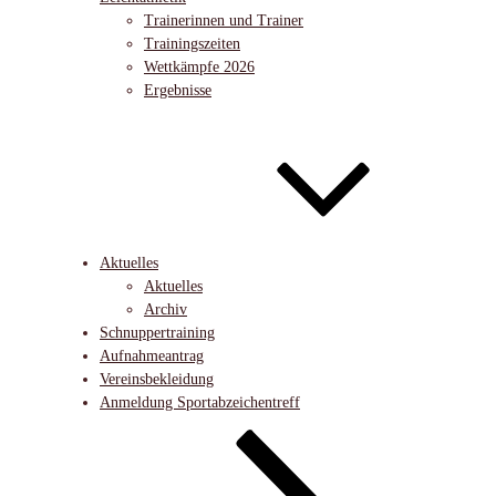
Trainerinnen und Trainer
Trainingszeiten
Wettkämpfe 2026
Ergebnisse
Aktuelles
Aktuelles
Archiv
Schnuppertraining
Aufnahmeantrag
Vereinsbekleidung
Anmeldung Sportabzeichentreff
Nach
unten
zum