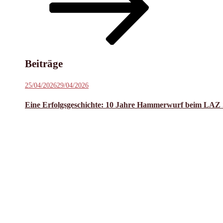
Inhalt
scrollen
Beiträge
Veröffentlicht
25/04/2026
29/04/2026
am
Eine Erfolgsgeschichte: 10 Jahre Hammerwurf beim LAZ 