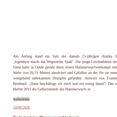
Am Anfang stand ein Satz der damals 15-jährigen Annika St
„Irgendwie macht das Wegwerfen Spaß“. Die junge Leichtathletin d
Soest hatte in Oelde gerade ihren ersten Hammerwurfwettkampf mit
Weite von 26,51 Metern absolviert und Gefallen an der für sie neu
weitgehend unbekannten Disziplin gefunden. Antwort von Traine
Reinhard: „Dann beschäftige ich mich mal ein wenig damit“. Das 
Herbst 2015 die Geburtsstunde des Hammerwurfs in …
„Eine
weiterlesen
Erfolgsgeschichte:
Veröffentlicht
24/04/2026
10
am
Jahre