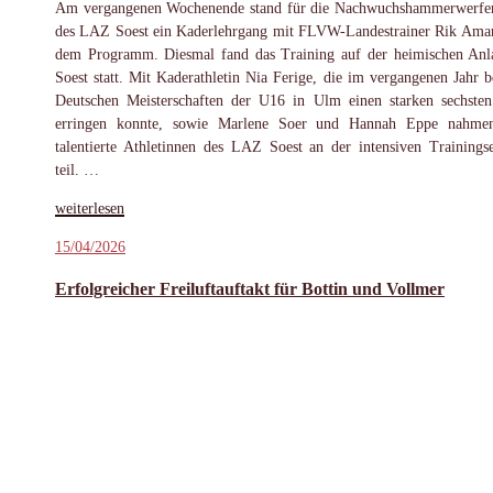
Am vergangenen Wochenende stand für die Nachwuchshammerwerfe
des LAZ Soest ein Kaderlehrgang mit FLVW-Landestrainer Rik Ama
dem Programm. Diesmal fand das Training auf der heimischen Anl
Soest statt. Mit Kaderathletin Nia Ferige, die im vergangenen Jahr b
Deutschen Meisterschaften der U16 in Ulm einen starken sechsten
erringen konnte, sowie Marlene Soer und Hannah Eppe nahmen
talentierte Athletinnen des LAZ Soest an der intensiven Trainingse
teil. …
„Kadertraining
weiterlesen
Hammerwurf
Veröffentlicht
15/04/2026
in
am
Soest“
Erfolgreicher Freiluftauftakt für Bottin und Vollmer