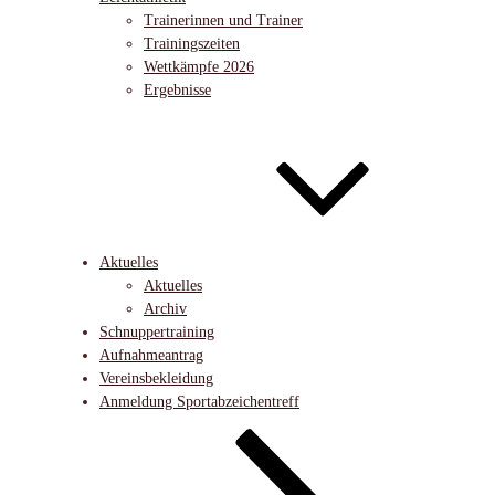
Trainerinnen und Trainer
Trainingszeiten
Wettkämpfe 2026
Ergebnisse
Aktuelles
Aktuelles
Archiv
Schnuppertraining
Aufnahmeantrag
Vereinsbekleidung
Anmeldung Sportabzeichentreff
Nach
unten
zum