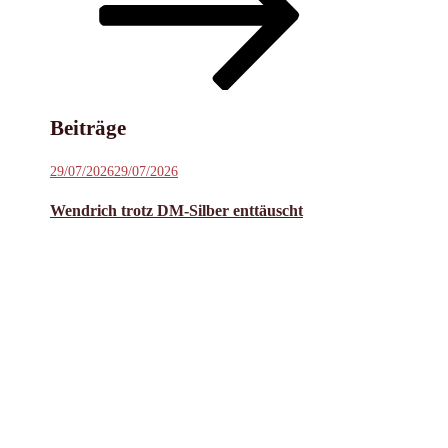
Inhalt
scrollen
Beiträge
Veröffentlicht
29/07/2026
29/07/2026
am
Wendrich trotz DM-Silber enttäuscht