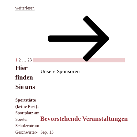
„Berührungsängste
weiterlesen
abbauen
Seitennummerierung
Seite
Seite
Seite
Nächste
–
Seite
Kooperation
der
mit
Beiträge
ADHS
Beratungsstelle
Soest“
1
2
…
23
Hier
Unsere Sponsoren
finden
Sie uns
Sportstätte
(keine Post):
Sportplatz am
Bevorstehende Veranstaltungen
Soester
Schulzentrum
Sep.
13
Geschwister-