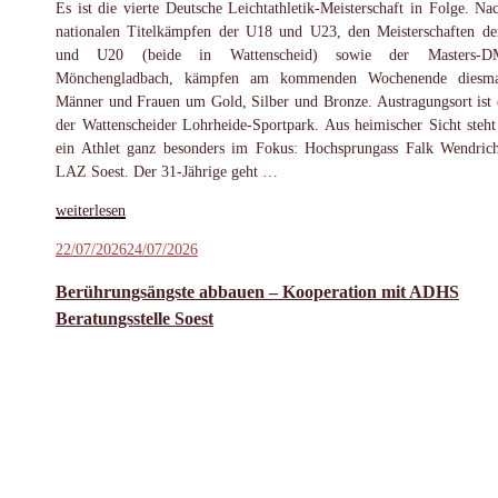
Es ist die vierte Deutsche Leichtathletik-Meisterschaft in Folge. Na
nationalen Titelkämpfen der U18 und U23, den Meisterschaften d
und U20 (beide in Wattenscheid) sowie der Masters-
Mönchengladbach, kämpfen am kommenden Wochenende diesma
Männer und Frauen um Gold, Silber und Bronze. Austragungsort ist 
der Wattenscheider Lohrheide-Sportpark. Aus heimischer Sicht steht
ein Athlet ganz besonders im Fokus: Hochsprungass Falk Wendri
LAZ Soest. Der 31-Jährige geht …
„Wendrich
weiterlesen
bereit
Veröffentlicht
22/07/2026
24/07/2026
für
am
Medaillenkampf
Berührungsängste abbauen – Kooperation mit ADHS
bei
Beratungsstelle Soest
der
DM“