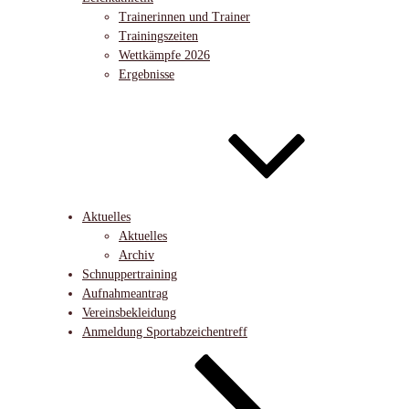
Trainerinnen und Trainer
Trainingszeiten
Wettkämpfe 2026
Ergebnisse
Aktuelles
Aktuelles
Archiv
Schnuppertraining
Aufnahmeantrag
Vereinsbekleidung
Anmeldung Sportabzeichentreff
Nach
unten
zum