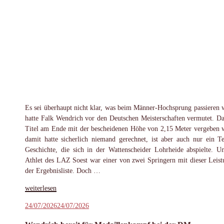
Es sei überhaupt nicht klar, was beim Männer-Hochsprung passieren 
hatte Falk Wendrich vor den Deutschen Meisterschaften vermutet. Da
Titel am Ende mit der bescheidenen Höhe von 2,15 Meter vergeben 
damit hatte sicherlich niemand gerechnet, ist aber auch nur ein Te
Geschichte, die sich in der Wattenscheider Lohrheide abspielte. U
Athlet des LAZ Soest war einer von zwei Springern mit dieser Leist
der Ergebnisliste. Doch …
„Wendrich
weiterlesen
trotz
Veröffentlicht
24/07/2026
24/07/2026
DM-
am
Silber